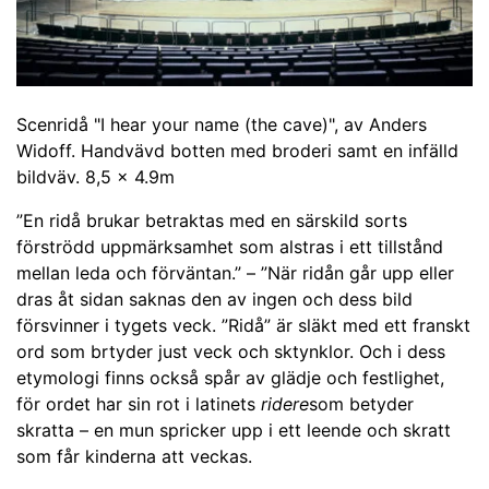
Scenridå "I hear your name (the cave)", av Anders
Widoff. Handvävd botten med broderi samt en infälld
bildväv. 8,5 x 4.9m
”En ridå brukar betraktas med en särskild sorts
förströdd uppmärksamhet som alstras i ett tillstånd
mellan leda och förväntan.” – ”När ridån går upp eller
dras åt sidan saknas den av ingen och dess bild
försvinner i tygets veck. ”Ridå” är släkt med ett franskt
ord som brtyder just veck och sktynklor. Och i dess
etymologi finns också spår av glädje och festlighet,
för ordet har sin rot i latinets
ridere
som betyder
skratta – en mun spricker upp i ett leende och skratt
som får kinderna att veckas.