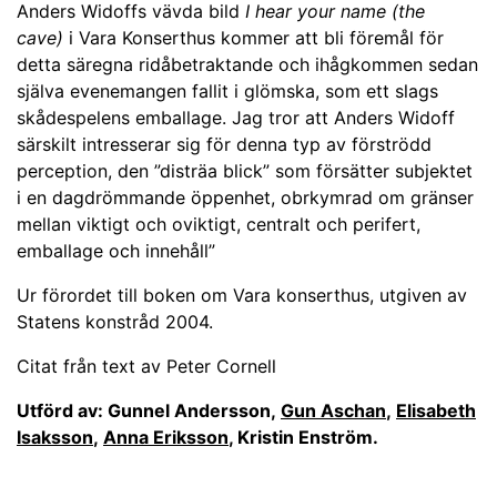
Anders Widoffs vävda bild
I hear your name (the
cave)
i Vara Konserthus kommer att bli föremål för
detta säregna ridåbetraktande och ihågkommen sedan
själva evenemangen fallit i glömska, som ett slags
skådespelens emballage. Jag tror att Anders Widoff
särskilt intresserar sig för denna typ av förströdd
perception, den ”disträa blick” som försätter subjektet
i en dagdrömmande öppenhet, obrkymrad om gränser
mellan viktigt och oviktigt, centralt och perifert,
emballage och innehåll”
Ur förordet till boken om Vara konserthus, utgiven av
Statens konstråd 2004.
Citat från text av Peter Cornell
Utförd av: Gunnel Andersson,
Gun Aschan
,
Elisabeth
Isaksson
,
Anna Eriksson
, Kristin Enström.