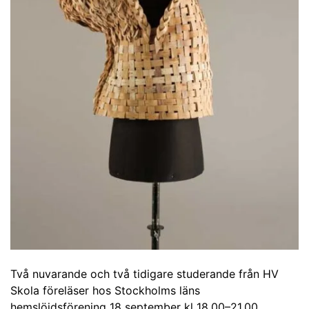
Två nuvarande och två tidigare studerande från HV
Skola föreläser hos Stockholms läns
hemslöjdsförening 18 september kl 18.00–21.00