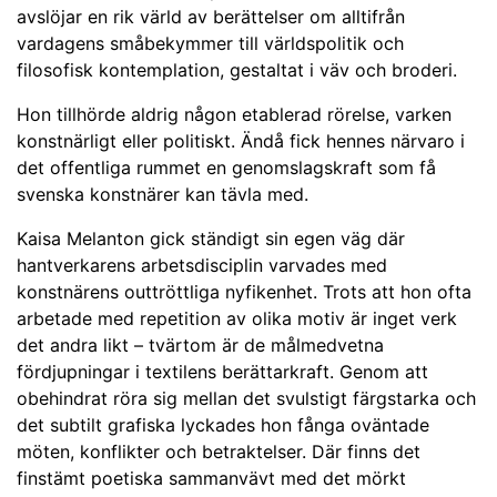
avslöjar en rik värld av berättelser om alltifrån
vardagens småbekymmer till världspolitik och
filosofisk kontemplation, gestaltat i väv och broderi.
Hon tillhörde aldrig någon etablerad rörelse, varken
konstnärligt eller politiskt. Ändå fick hennes närvaro i
det offentliga rummet en genomslagskraft som få
svenska konstnärer kan tävla med.
Kaisa Melanton gick ständigt sin egen väg där
hantverkarens arbetsdisciplin varvades med
konstnärens outtröttliga nyfikenhet. Trots att hon ofta
arbetade med repetition av olika motiv är inget verk
det andra likt – tvärtom är de målmedvetna
fördjupningar i textilens berättarkraft. Genom att
obehindrat röra sig mellan det svulstigt färgstarka och
det subtilt grafiska lyckades hon fånga oväntade
möten, konflikter och betraktelser. Där finns det
finstämt poetiska sammanvävt med det mörkt