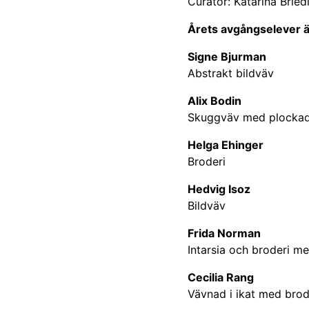
Curator: Katarina Briedi
Årets avgångselever ä
Signe Bjurman
Abstrakt bildväv
Alix Bodin
Skuggväv med plockade
Helga Ehinger
Broderi
Hedvig Isoz
Bildväv
Frida Norman
Intarsia och broderi me
Cecilia Rang
Vävnad i ikat med brod