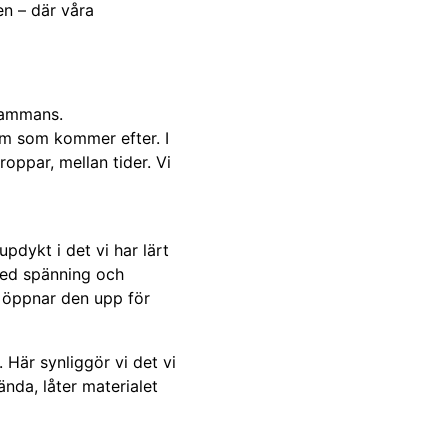
en – där våra
lsammans.
dem som kommer efter. I
roppar, mellan tider. Vi
pdykt i det vi har lärt
med spänning och
t öppnar den upp för
 Här synliggör vi det vi
ända, låter materialet