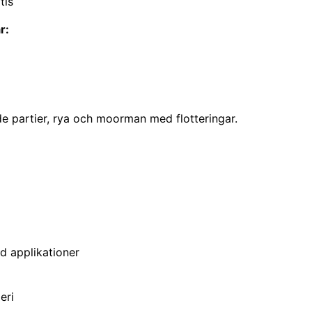
tis
r:
 partier, rya och moorman med flotteringar.
d applikationer
eri