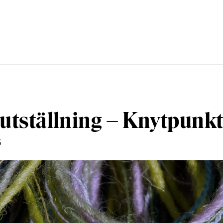
tställning – Knytpunkt
5