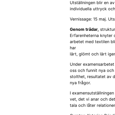
Utställningen blir en 
individuella uttryck oc
Vernissage: 15 maj. Ut
Genom trådar,
struktur
Erfarenheterna knyter o
arbetet med textilen bli
har
lärt, glömt och lärt ige
Under examensarbetet ha
oss och funnit nya och
stolthet, resultatet av
nya frågor.
I examensutställningen 
vet, det vi anar och de
tala och låter relation