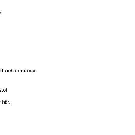
åd
kaft och moorman
stol
 här.