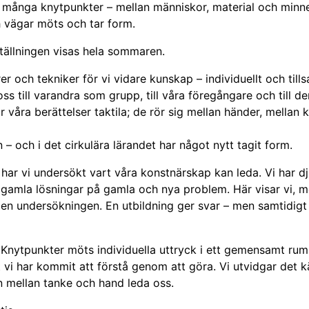
av många knytpunkter – mellan människor, material och minn
h vägar möts och tar form.
ställningen visas hela sommaren.
er och tekniker för vi vidare kunskap – indivi­duellt och ­t­il
ss till varandra som grupp, till våra före­gångare och till 
r våra be­rättelser taktila; de rör sig mellan händer, mellan k
n – och i det cirkulära lärandet har något nytt tagit form.
r vi undersökt vart våra konstnärskap kan leda. Vi har dju
 gamla lösningar på gamla och nya problem. Här visar vi, 
 den under­sökningen. En utbildning ger svar – men samtidig
Knytpunkter möts individuella uttryck i ett gemensamt rum.
t vi har kommit att förstå ­genom att göra. Vi utvidgar det k
en mellan tanke och hand leda oss.