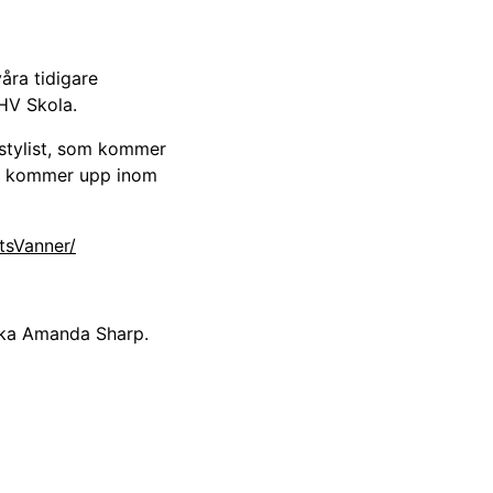
åra tidigare
HV Skola.
rstylist, som kommer
jun kommer upp inom
tsVanner/
ska Amanda Sharp.