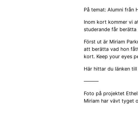
På temat: Alumni från 
Inom kort kommer vi at
studerande får berätta
Först ut är Miriam Par
att berätta vad hon få
kort. Keep your eyes p
Här hittar du länken ti
———
Foto på projektet Ethe
Miriam har vävt tyget 