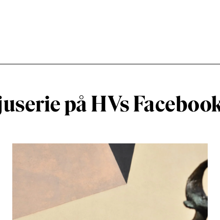
vjuserie på HVs Faceboo