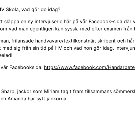
HV Skola, vad gör de idag?
t släppa en ny intervjuserie här på vår Facebook-sida där v
 om vad man egentligen kan syssla med efter examen från 
kman, frilansade handvävare/textilkonstnär, skribent och hå
tt med sig från sin tid på HV och vad hon gör idag. Interv
eeled!
ll vår Facebooksida:
https://www.facebook.com/Handarbete
l Sharp, jackor som Miriam tagit fram tillsammans sömmer
och Amanda har sytt jackorna.