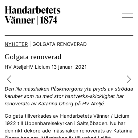
Main Navigation
NYHETER
|
GOLGATA RENOVERAD
Golgata renoverad
HV AteljéHV Licium 13 januari 2021
Previous
Nex
Den lila mässhaken Påskmorgons yta pryds av strödda
keruber som nu med stor hantverks-skicklighet har
renoverats av Katarina Öberg på HV Ateljé.
Golgata tillverkades av Handarbetets Vänner / Licium
1922 till Uppenbarelsekyrkan i Saltsjöbaden. Nu har
den rikt dekorerade mässhaken renoverats av Katarina
Öberg hos oss. Mässhaken är tillverkad i slätt