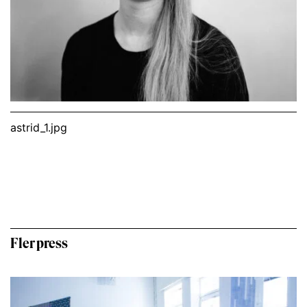
astrid_1.jpg
Fler press