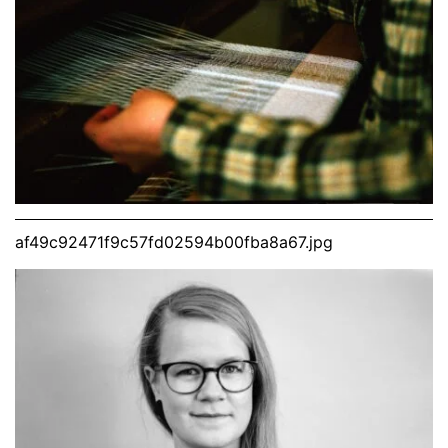
af49c92471f9c57fd02594b00fba8a67.jpg