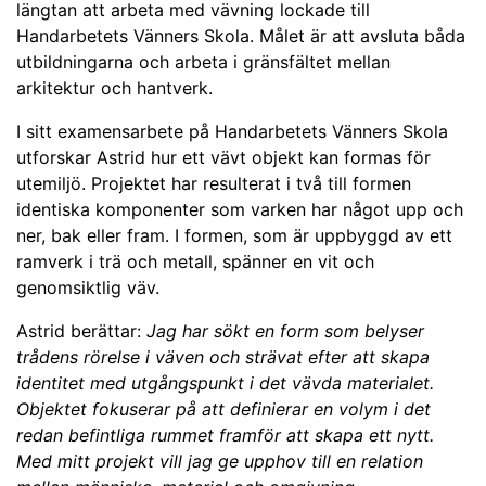
längtan att arbeta med vävning lockade till
Handarbetets Vänners Skola. Målet är att avsluta båda
utbildningarna och arbeta i gränsfältet mellan
arkitektur och hantverk.
I sitt examensarbete på Handarbetets Vänners Skola
utforskar Astrid hur ett vävt objekt kan formas för
utemiljö. Projektet har resulterat i två till formen
identiska komponenter som varken har något upp och
ner, bak eller fram. I formen, som är uppbyggd av ett
ramverk i trä och metall, spänner en vit och
genomsiktlig väv.
Astrid berättar:
Jag har sökt en form som belyser
trådens rörelse i väven och strävat efter att skapa
identitet med utgångspunkt i det vävda materialet.
Objektet fokuserar på att definierar en volym i det
redan befintliga rummet framför att skapa ett nytt.
Med mitt projekt vill jag ge upphov till en relation