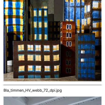
Bla_timmen_HV_webb_72_dpi.jpg