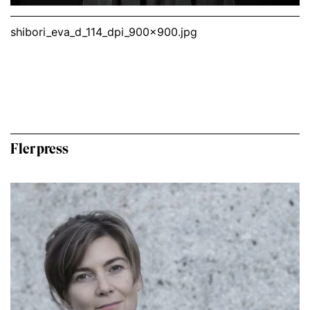
shibori_eva_d_114_dpi_900x900.jpg
Fler press