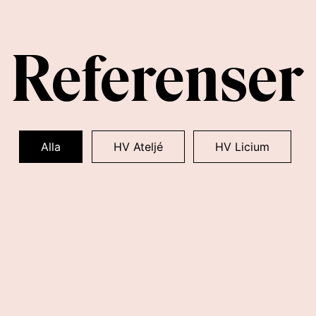
Referenser
Alla
HV Ateljé
HV Licium