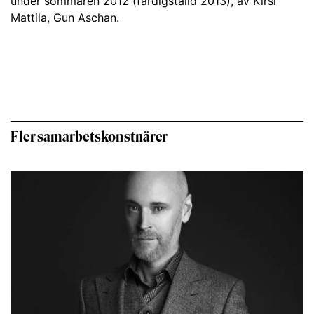
under sommaren 2012 (färdigställd 2013), av Kirsi
Mattila, Gun Aschan.
Fler samarbetskonstnärer