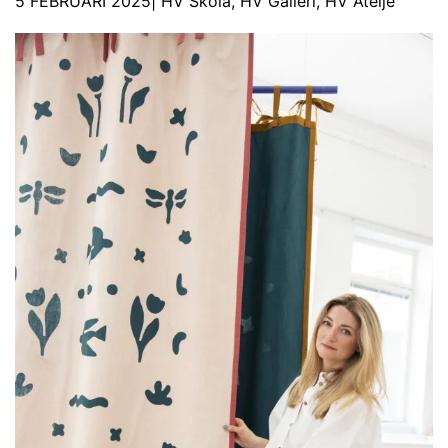
5 FEBRUARI 2025
|
HV Skola
,
HV Galleri
,
HV Ateljé