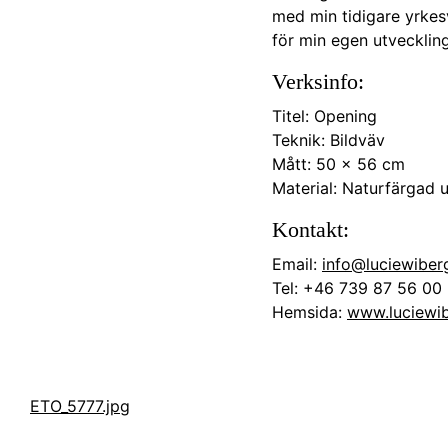
med min tidigare yrkes
för min egen utveckling
Verksinfo:
Titel: Opening
Teknik: Bildväv
Mått: 50 x 56 cm
Material: Naturfärgad ul
Kontakt:
Email:
info@luciewiber
Tel: +46 739 87 56 00
Hemsida:
www.luciewib
ETO_5777.jpg