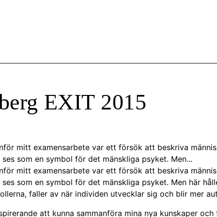
berg EXIT 2015
nför mitt examensarbete var ett försök att beskriva männis
n ses som en symbol för det mänskliga psyket. Men...
nför mitt examensarbete var ett försök att beskriva männis
n ses som en symbol för det mänskliga psyket. Men här hålle
llerna, faller av när individen utvecklar sig och blir mer au
inspirerande att kunna sammanföra mina nya kunskaper och f