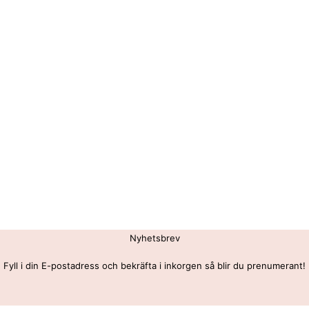
Nyhetsbrev
Fyll i din E-postadress och bekräfta i inkorgen så blir du prenumerant!