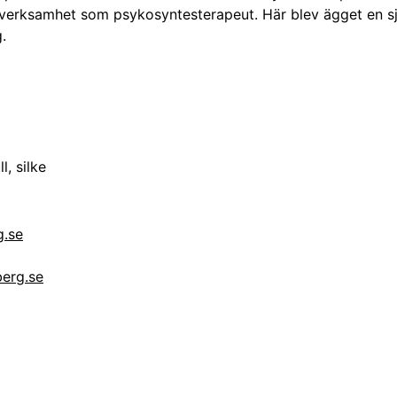
verksamhet som psykosyntesterapeut. Här blev ägget en sj
.
l, silke
g.se
erg.se