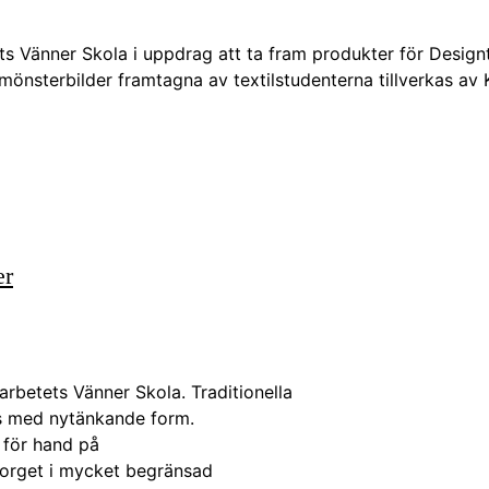
tets Vänner Skola i uppdrag att ta fram produkter för Desig
mönsterbilder framtagna av textilstudenterna tillverkas av
er
betets Vänner Skola. Traditionella
ts med nytänkande form.
s för hand på
torget i mycket begränsad