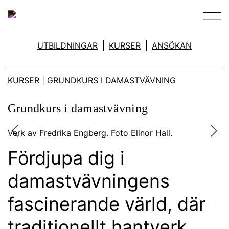
Main Navigation
UTBILDNINGAR
KURSER
ANSÖKAN
KURSER
|
GRUNDKURS I DAMASTVÄVNING
Grundkurs i damastvävning
Verk av Fredrika Engberg. Foto Elinor Hall.
Previous
Nex
Fördjupa dig i
damastvävningens
fascinerande värld, där
traditionellt hantverk